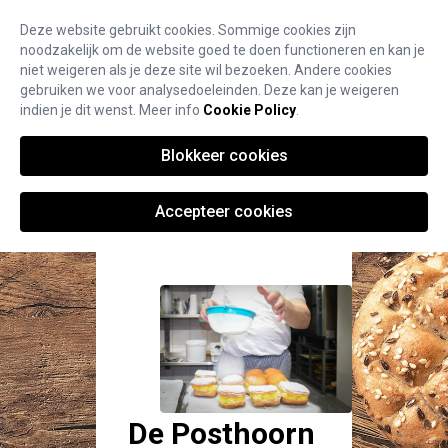
0
B2B
Deze website gebruikt cookies. Sommige cookies zijn
noodzakelijk om de website goed te doen functioneren en kan je
niet weigeren als je deze site wil bezoeken. Andere cookies
gebruiken we voor analysedoeleinden. Deze kan je weigeren
indien je dit wenst. Meer info
Cookie Policy
.
Vestiging
Blokkeer cookies
Accepteer cookies
De Posthoorn